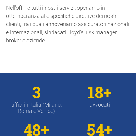
Nell’offrire tutti i nostri servizi, operiamo in
ottemperanza alle specifiche direttive dei nostri
clienti, fra i quali annoveriamo assicuratori nazionali
e internazionali, sindacati Lloyd’s, risk manager,
broker e aziende.
3
18+
uffici in Italia (Milano,
avvocati
Roma e Venice)
48+
54+